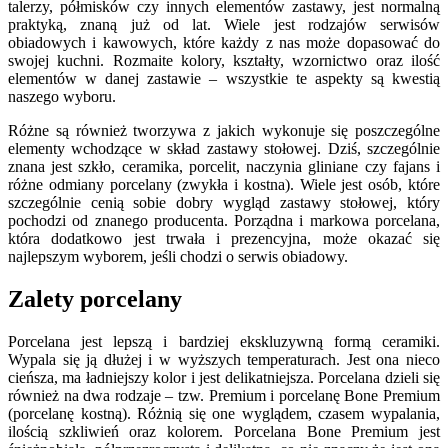
talerzy, półmisków czy innych elementów zastawy, jest normalną
praktyką, znaną już od lat. Wiele jest rodzajów serwisów
obiadowych i kawowych, które każdy z nas może dopasować do
swojej kuchni. Rozmaite kolory, kształty, wzornictwo oraz ilość
elementów w danej zastawie – wszystkie te aspekty są kwestią
naszego wyboru.
Różne są również tworzywa z jakich wykonuje się poszczególne
elementy wchodzące w skład zastawy stołowej. Dziś, szczególnie
znana jest szkło, ceramika, porcelit, naczynia gliniane czy fajans i
różne odmiany porcelany (zwykła i kostna). Wiele jest osób, które
szczególnie cenią sobie dobry wygląd zastawy stołowej, który
pochodzi od znanego producenta. Porządna i markowa porcelana,
która dodatkowo jest trwała i prezencyjna, może okazać się
najlepszym wyborem, jeśli chodzi o serwis obiadowy.
Zalety porcelany
Porcelana jest lepszą i bardziej ekskluzywną formą ceramiki.
Wypala się ją dłużej i w wyższych temperaturach. Jest ona nieco
cieńsza, ma ładniejszy kolor i jest delikatniejsza. Porcelana dzieli się
również na dwa rodzaje – tzw. Premium i porcelanę Bone Premium
(porcelanę kostną). Różnią się one wyglądem, czasem wypalania,
ilością szkliwień oraz kolorem. Porcelana Bone Premium jest