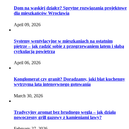
Dom na wąskiej działce? Sprytne rozwiązania projektowe
dla mieszkańców Wrocławia
April 09, 2026
Systemy wentylacyjne w mieszkaniach na ostatnim
piętrze – jak radzić sobie z przegrzewaniem latem i słabą
cyrkulacją powietrza
April 06, 2026
Konglomerat czy granit? Doradzamy, jaki blat kuchenny
wytrzyma lata intensywnego gotowania
March 30, 2026
Tradycyjny aromat bez brudnego węgla – jak działa
nowoczesny grill gazowy z kamieniami lawy?
February 27, 2026