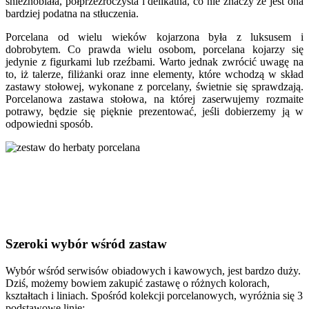
śnieżnobiała, półprzezroczysta i delikatna, co nie znaczy że jest ona
bardziej podatna na stłuczenia.
Porcelana od wielu wieków kojarzona była z luksusem i
dobrobytem. Co prawda wielu osobom, porcelana kojarzy się
jedynie z figurkami lub rzeźbami. Warto jednak zwrócić uwagę na
to, iż talerze, filiżanki oraz inne elementy, które wchodzą w skład
zastawy stołowej, wykonane z porcelany, świetnie się sprawdzają.
Porcelanowa zastawa stołowa, na której zaserwujemy rozmaite
potrawy, będzie się pięknie prezentować, jeśli dobierzemy ją w
odpowiedni sposób.
Szeroki wybór wśród zastaw
Wybór wśród serwisów obiadowych i kawowych, jest bardzo duży.
Dziś, możemy bowiem zakupić zastawę o różnych kolorach,
kształtach i liniach. Spośród kolekcji porcelanowych, wyróżnia się 3
podstawowe linie: