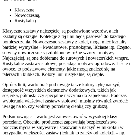
Klasyczną,
Nowoczesną,
Rustykalną.
Klasyczne zastawy najczęściej są pozbawione wzorów, a ich
kształty są okrągłe. Kolekcje z tej linii będą pasować do każdego
pomieszczenia. Nowoczesne zestawy z kolei, mogą mieć kształty
bardziej wymyślne – kwadratowe, prostokątne, liściaste itp. Często,
serwisy nowoczesne są zdobione w różne wzory i motywy.
Najczęściej, są one dobierane do surowych i nowatorskich wnętrz.
Rustykalne zastawy stołowe, posiadają motywy ogrodowe. Liście i
owoce, to podstawowe elementy, jakie mogą znaleźć się na
talerzach i kubkach. Kolory linii rustykalnej są ciepłe.
Oprócz linii, warto brać pod uwagę także kolorystykę naczyń,
dostępność wszystkich elementów dodatkowych, takich jak
sosjerka, półmiski czy specjalne naczynia do zapiekania. Podczas
wybierania właściwej zastawy stołowej, musimy również zwrócić
uwagę na to, czy wolimy porcelanę cienką czy grubszą.
Podsumowując – warto jest zainwestować w wysokiej klasy
porcelanę. Obecnie, producenci zapewniają bezpieczeństwo
podczas mycia w zmywarce i stosowania naczyń w mikrofali w
przypadku większości zastaw (jednak to zależy od kolekcji – np.