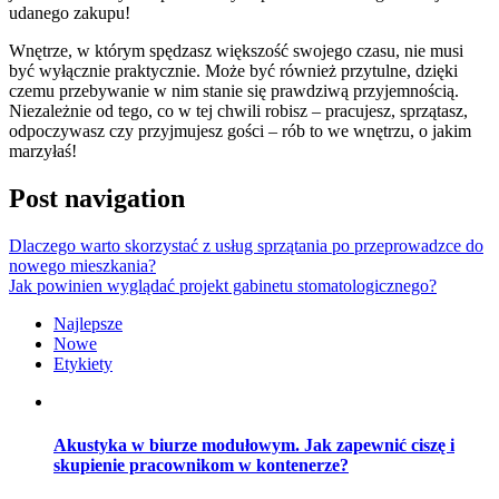
udanego zakupu!
Wnętrze, w którym spędzasz większość swojego czasu, nie musi
być wyłącznie praktycznie. Może być również przytulne, dzięki
czemu przebywanie w nim stanie się prawdziwą przyjemnością.
Niezależnie od tego, co w tej chwili robisz – pracujesz, sprzątasz,
odpoczywasz czy przyjmujesz gości – rób to we wnętrzu, o jakim
marzyłaś!
Post navigation
Dlaczego warto skorzystać z usług sprzątania po przeprowadzce do
nowego mieszkania?
Jak powinien wyglądać projekt gabinetu stomatologicznego?
Najlepsze
Nowe
Etykiety
Akustyka w biurze modułowym. Jak zapewnić ciszę i
skupienie pracownikom w kontenerze?