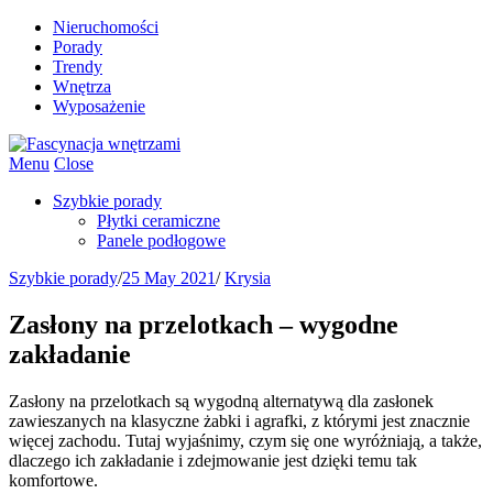
Nieruchomości
Porady
Trendy
Wnętrza
Wyposażenie
Menu
Close
Szybkie porady
Płytki ceramiczne
Panele podłogowe
Szybkie porady
/
25 May 2021
/
Krysia
Zasłony na przelotkach – wygodne
zakładanie
Zasłony na przelotkach są wygodną alternatywą dla zasłonek
zawieszanych na klasyczne żabki i agrafki, z którymi jest znacznie
więcej zachodu. Tutaj wyjaśnimy, czym się one wyróżniają, a także,
dlaczego ich zakładanie i zdejmowanie jest dzięki temu tak
komfortowe.