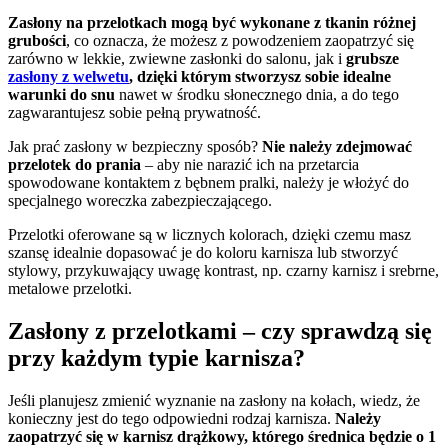
Zasłony na przelotkach mogą być wykonane z tkanin różnej
grubości
, co oznacza, że możesz z powodzeniem zaopatrzyć się
zarówno w lekkie, zwiewne zasłonki do salonu, jak i
grubsze
zasłony z welwetu
, dzięki którym stworzysz sobie idealne
warunki do snu
nawet w środku słonecznego dnia, a do tego
zagwarantujesz sobie pełną prywatność.
Jak prać zasłony w bezpieczny sposób?
Nie należy zdejmować
przelotek do prania
– aby nie narazić ich na przetarcia
spowodowane kontaktem z bębnem pralki, należy je włożyć do
specjalnego woreczka zabezpieczającego.
Przelotki oferowane są w licznych kolorach, dzięki czemu masz
szansę idealnie dopasować je do koloru karnisza lub stworzyć
stylowy, przykuwający uwagę kontrast, np. czarny karnisz i srebrne,
metalowe przelotki.
Zasłony z przelotkami – czy sprawdzą się
przy każdym typie karnisza?
Jeśli planujesz zmienić wyznanie na zasłony na kołach, wiedz, że
konieczny jest do tego odpowiedni rodzaj karnisza.
Należy
zaopatrzyć się w karnisz drążkowy, którego średnica będzie o 1