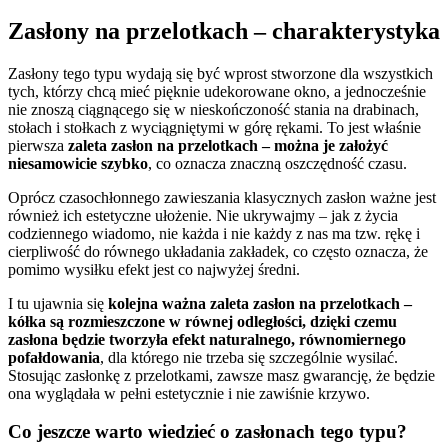
Zasłony na przelotkach – charakterystyka
Zasłony tego typu wydają się być wprost stworzone dla wszystkich
tych, którzy chcą mieć pięknie udekorowane okno, a jednocześnie
nie znoszą ciągnącego się w nieskończoność stania na drabinach,
stołach i stołkach z wyciągniętymi w górę rękami. To jest właśnie
pierwsza
zaleta zasłon na przelotkach – można je założyć
niesamowicie szybko
, co oznacza znaczną oszczędność czasu.
Oprócz czasochłonnego zawieszania klasycznych zasłon ważne jest
również ich estetyczne ułożenie. Nie ukrywajmy – jak z życia
codziennego wiadomo, nie każda i nie każdy z nas ma tzw. rękę i
cierpliwość do równego układania zakładek, co często oznacza, że
pomimo wysiłku efekt jest co najwyżej średni.
I tu ujawnia się
kolejna ważna zaleta zasłon na przelotkach –
kółka są rozmieszczone w równej odległości, dzięki czemu
zasłona będzie tworzyła efekt naturalnego, równomiernego
pofałdowania
, dla którego nie trzeba się szczególnie wysilać.
Stosując zasłonkę z przelotkami, zawsze masz gwarancję, że będzie
ona wyglądała w pełni estetycznie i nie zawiśnie krzywo.
Co jeszcze warto wiedzieć o zasłonach tego typu?