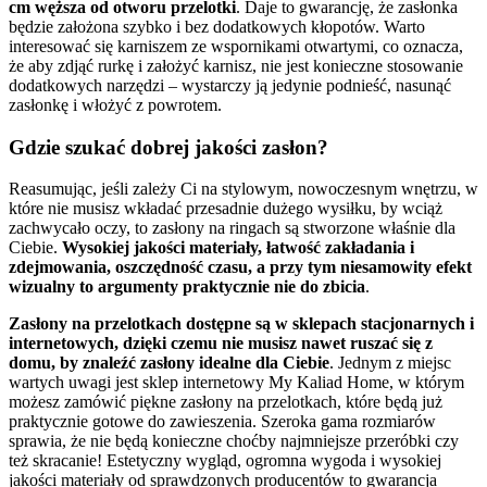
cm węższa od otworu przelotki
. Daje to gwarancję, że zasłonka
będzie założona szybko i bez dodatkowych kłopotów. Warto
interesować się karniszem ze wspornikami otwartymi, co oznacza,
że aby zdjąć rurkę i założyć karnisz, nie jest konieczne stosowanie
dodatkowych narzędzi – wystarczy ją jedynie podnieść, nasunąć
zasłonkę i włożyć z powrotem.
Gdzie szukać dobrej jakości zasłon?
Reasumując, jeśli zależy Ci na stylowym, nowoczesnym wnętrzu, w
które nie musisz wkładać przesadnie dużego wysiłku, by wciąż
zachwycało oczy, to zasłony na ringach są stworzone właśnie dla
Ciebie.
Wysokiej jakości materiały, łatwość zakładania i
zdejmowania, oszczędność czasu, a przy tym niesamowity efekt
wizualny to argumenty praktycznie nie do zbicia
.
Zasłony na przelotkach dostępne są w sklepach stacjonarnych i
internetowych, dzięki czemu nie musisz nawet ruszać się z
domu, by znaleźć zasłony idealne dla Ciebie
. Jednym z miejsc
wartych uwagi jest sklep internetowy My Kaliad Home, w którym
możesz zamówić piękne zasłony na przelotkach, które będą już
praktycznie gotowe do zawieszenia. Szeroka gama rozmiarów
sprawia, że nie będą konieczne choćby najmniejsze przeróbki czy
też skracanie! Estetyczny wygląd, ogromna wygoda i wysokiej
jakości materiały od sprawdzonych producentów to gwarancja