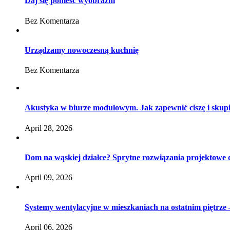
Daj się ponieść wyobraźni
Bez Komentarza
Urządzamy nowoczesną kuchnię
Bez Komentarza
Akustyka w biurze modułowym. Jak zapewnić ciszę i skup
April 28, 2026
Dom na wąskiej działce? Sprytne rozwiązania projektowe
April 09, 2026
Systemy wentylacyjne w mieszkaniach na ostatnim piętrze –
April 06, 2026