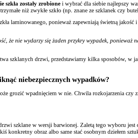
e szkła zostały zrobione
i wybrać dla siebie najlepszy wa
zymałe niż zwykłe szkło (np. znane ze szklanek czy butel
zkła laminowanego, ponieważ zapewniają świetną jakość i 
, że nie wydarzy się żaden przykry wypadek, ponieważ na
ństwa szklanych drzwi, przedstawiamy kilka sposobów, w 
niknąć niebezpiecznych wypadków?
oże grozić wpadnięciem w nie. Chwila rozkojarzenia czy za
rzwi szklane w wersji barwionej. Zaletą tego wyboru jes
kiś konkretny obraz albo same stać osobnym dziełem sztu