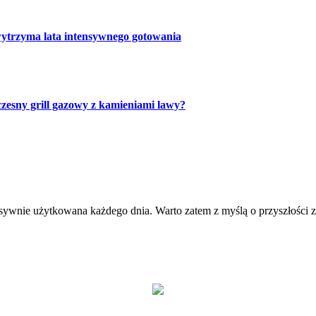
wytrzyma lata intensywnego gotowania
zesny grill gazowy z kamieniami lawy?
nsywnie użytkowana każdego dnia. Warto zatem z myślą o przyszłości