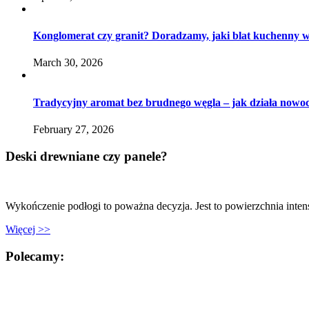
Konglomerat czy granit? Doradzamy, jaki blat kuchenny 
March 30, 2026
Tradycyjny aromat bez brudnego węgla – jak działa nowoc
February 27, 2026
Deski drewniane czy panele?
Wykończenie podłogi to poważna decyzja. Jest to powierzchnia inte
Więcej >>
Polecamy: