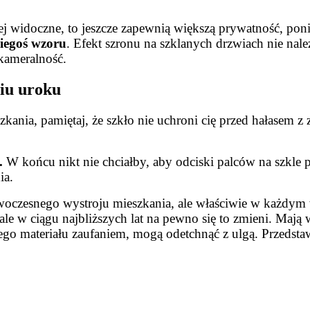
iej widoczne, to jeszcze zapewnią większą prywatność, pon
kiegoś wzoru
. Efekt szronu na szklanych drzwiach nie nal
kameralność.
iu uroku
ania, pamiętaj, że szkło nie uchroni cię przed hałasem z z
.
W końcu nikt nie chciałby, aby odciski palców na szkle p
ia.
czesnego wystroju mieszkania, ale właściwie w każdym wn
 ale w ciągu najbliższych lat na pewno się to zmieni. Mają
 tego materiału zaufaniem, mogą odetchnąć z ulgą. Przedst