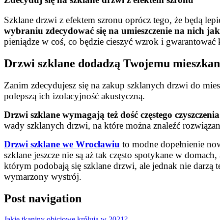
Szklane drzwi z efektem szronu oprócz tego, że będą lep
wybraniu zdecydować się na umieszczenie na nich ja
pieniądze w coś, co będzie cieszyć wzrok i gwarantować 
Drzwi szklane dodadzą Twojemu mieszkan
Zanim zdecydujesz się na zakup szklanych drzwi do mieszk
polepszą ich izolacyjność akustyczną.
Drzwi szklane wymagają też dość częstego czyszczenia
wady szklanych drzwi, na które można znaleźć rozwiązan
Drzwi szklane we Wrocławiu
to modne dopełnienie nowo
szklane jeszcze nie są aż tak często spotykane w domach,
którym podobają się szklane drzwi, ale jednak nie darzą
wymarzony wystrój.
Post navigation
Jakie tkaniny obiciowe królują w 2021?