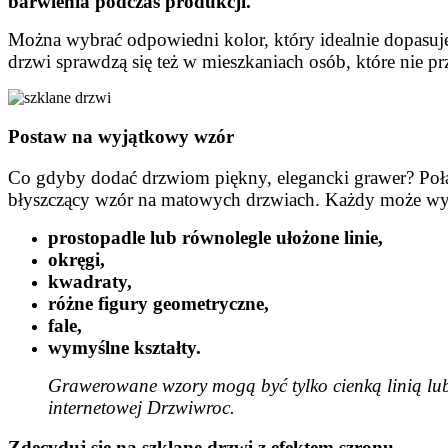
barwienia podczas produkcji.
Można wybrać odpowiedni kolor, który idealnie dopasuje 
drzwi sprawdzą się też w mieszkaniach osób, które nie p
Postaw na wyjątkowy wzór
Co gdyby dodać drzwiom piękny, elegancki grawer? Połąc
błyszczący wzór na matowych drzwiach. Każdy może wybr
prostopadle lub równolegle ułożone linie,
okręgi,
kwadraty,
różne figury geometryczne,
fale,
wymyślne kształty.
Grawerowane wzory mogą być tylko cienką linią lu
internetowej Drzwiwroc.
Zdecyduj się na szklane drzwi z efektem szronu