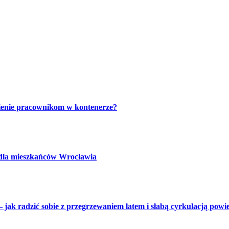
ienie pracownikom w kontenerze?
 dla mieszkańców Wrocławia
 jak radzić sobie z przegrzewaniem latem i słabą cyrkulacją powi