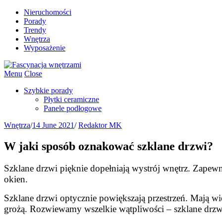
Nieruchomości
Porady
Trendy
Wnętrza
Wyposażenie
Menu
Close
Szybkie porady
Płytki ceramiczne
Panele podłogowe
Wnętrza
/
14 June 2021
/
Redaktor MK
W jaki sposób oznakować szklane drzwi?
Szklane drzwi pięknie dopełniają wystrój wnętrz. Zapewni
okien.
Szklane drzwi optycznie powiększają przestrzeń. Mają wi
grożą. Rozwiewamy wszelkie wątpliwości – szklane drzwi