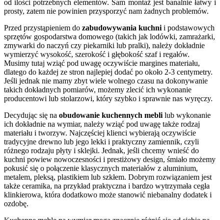
od ilości potrzebnych elementów. Sam montaż jest banalnie łatwy i
prosty, zatem nie powinien przysporzyć nam żadnych problemów.
Przed przystąpieniem do
zabudowywania kuchni
i podstawowych
sprzętów gospodarstwa domowego (takich jak lodówki, zamrażarki,
zmywarki do naczyń czy piekarniki lub pralki), należy dokładnie
wymierzyć wysokość, szerokość i głębokość szaf i regałów.
Musimy tutaj wziąć pod uwagę oczywiście margines materiału,
dlatego do każdej ze stron najlepiej dodać po około 2-3 centymetry.
Jeśli jednak nie mamy zbyt wiele wolnego czasu na dokonywanie
takich dokładnych pomiarów, możemy zlecić ich wykonanie
producentowi lub stolarzowi, który szybko i sprawnie nas wyręczy.
Decydując się na
obudowanie kuchennych mebli
lub wykonanie
ich dokładnie na wymiar, należy wziąć pod uwagę także rodzaj
materiału i tworzyw. Najczęściej klienci wybierają oczywiście
tradycyjne drewno lub jego lekki i praktyczny zamiennik, czyli
różnego rodzaju płyty i sklejki. Jednak, jeśli chcemy wnieść do
kuchni powiew nowoczesności i prestiżowy design, śmiało możemy
pokusić się o połączenie klasycznych materiałów z aluminium,
metalem, pleksą, plastikiem lub szkłem. Dobrym rozwiązaniem jest
także ceramika, na przykład praktyczna i bardzo wytrzymała cegła
klinkierowa, która dodatkowo może stanowić niebanalny dodatek i
ozdobę.