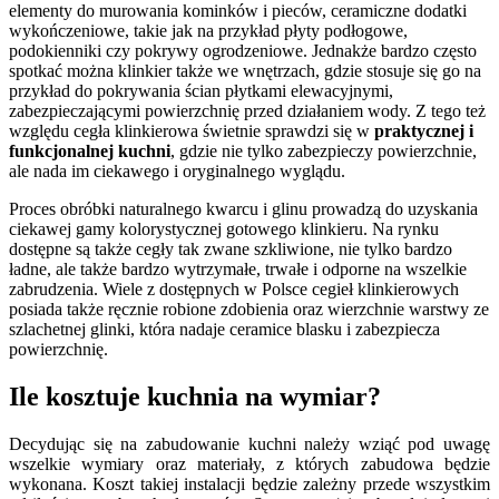
elementy do murowania kominków i pieców, ceramiczne dodatki
wykończeniowe, takie jak na przykład płyty podłogowe,
podokienniki czy pokrywy ogrodzeniowe. Jednakże bardzo często
spotkać można klinkier także we wnętrzach, gdzie stosuje się go na
przykład do pokrywania ścian płytkami elewacyjnymi,
zabezpieczającymi powierzchnię przed działaniem wody. Z tego też
względu cegła klinkierowa świetnie sprawdzi się w
praktycznej i
funkcjonalnej kuchni
, gdzie nie tylko zabezpieczy powierzchnie,
ale nada im ciekawego i oryginalnego wyglądu.
Proces obróbki naturalnego kwarcu i glinu prowadzą do uzyskania
ciekawej gamy kolorystycznej gotowego klinkieru. Na rynku
dostępne są także cegły tak zwane szkliwione, nie tylko bardzo
ładne, ale także bardzo wytrzymałe, trwałe i odporne na wszelkie
zabrudzenia. Wiele z dostępnych w Polsce cegieł klinkierowych
posiada także ręcznie robione zdobienia oraz wierzchnie warstwy ze
szlachetnej glinki, która nadaje ceramice blasku i zabezpiecza
powierzchnię.
Ile kosztuje kuchnia na wymiar?
Decydując się na zabudowanie kuchni należy wziąć pod uwagę
wszelkie wymiary oraz materiały, z których zabudowa będzie
wykonana. Koszt takiej instalacji będzie zależny przede wszystkim