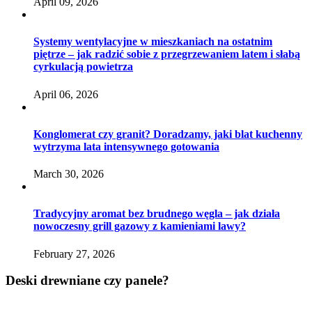
April 09, 2026
Systemy wentylacyjne w mieszkaniach na ostatnim
piętrze – jak radzić sobie z przegrzewaniem latem i słabą
cyrkulacją powietrza
April 06, 2026
Konglomerat czy granit? Doradzamy, jaki blat kuchenny
wytrzyma lata intensywnego gotowania
March 30, 2026
Tradycyjny aromat bez brudnego węgla – jak działa
nowoczesny grill gazowy z kamieniami lawy?
February 27, 2026
Deski drewniane czy panele?