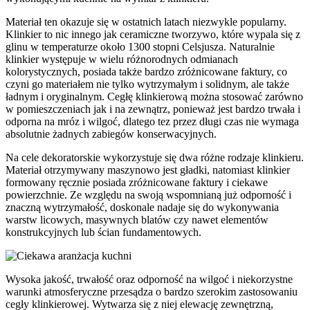
Materiał ten okazuje się w ostatnich latach niezwykle popularny.
Klinkier to nic innego jak ceramiczne tworzywo, które wypala się z
glinu w temperaturze około 1300 stopni Celsjusza. Naturalnie
klinkier występuje w wielu różnorodnych odmianach
kolorystycznych, posiada także bardzo zróżnicowane faktury, co
czyni go materiałem nie tylko wytrzymałym i solidnym, ale także
ładnym i oryginalnym. Cegłę klinkierową można stosować zarówno
w pomieszczeniach jak i na zewnątrz, ponieważ jest bardzo trwała i
odporna na mróz i wilgoć, dlatego tez przez długi czas nie wymaga
absolutnie żadnych zabiegów konserwacyjnych.
Na cele dekoratorskie wykorzystuje się dwa różne rodzaje klinkieru.
Materiał otrzymywany maszynowo jest gładki, natomiast klinkier
formowany ręcznie posiada zróżnicowane faktury i ciekawe
powierzchnie. Ze względu na swoją wspomnianą już odporność i
znaczną wytrzymałość, doskonale nadaje się do wykonywania
warstw licowych, masywnych blatów czy nawet elementów
konstrukcyjnych lub ścian fundamentowych.
Wysoka jakość, trwałość oraz odporność na wilgoć i niekorzystne
warunki atmosferyczne przesądza o bardzo szerokim zastosowaniu
cegły klinkierowej. Wytwarza się z niej elewację zewnętrzną,