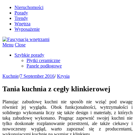
Nieruchomości
Porady
Trendy
Wnętrza
Wyposażenie
Menu
Close
Szybkie porady
Płytki ceramiczne
Panele podłogowe
Kuchnie
/
7 September 2016
/
Krysia
Tania kuchnia z cegły klinkierowej
Planując zabudowę kuchni nie sposób nie wziąć pod uwagę
również jej wyglądu. Obok funkcjonalności, wytrzymałości i
solidnego wykonania liczy się także design i materiały, z których
taką zabudowę wykonano. Pragnąc zapewnić swojej kuchni nie
tylko doskonałe rozplanowanie przestrzeni, ale także ciekawy i
nowoczesny wygląd, warto zapoznać się z producentami,
wykonującymi kuchnie na wymiar z klinkieru.