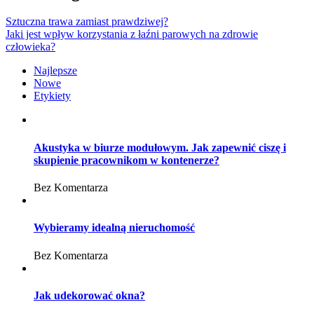
Sztuczna trawa zamiast prawdziwej?
Jaki jest wpływ korzystania z łaźni parowych na zdrowie
człowieka?
Najlepsze
Nowe
Etykiety
Akustyka w biurze modułowym. Jak zapewnić ciszę i
skupienie pracownikom w kontenerze?
Bez Komentarza
Wybieramy idealną nieruchomość
Bez Komentarza
Jak udekorować okna?