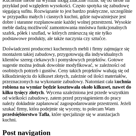
Kuchenne meble na wymiar mogą znacznie różnić się od siebie na
przykład pod względem wysokości. Często spotyka się zabudowę
sięgającą sufitu. Rozwiązanie to jest bardzo praktyczne, szczególnie
w przypadku małych i ciasnych kuchni, gdzie najważniejsze jest
dobre i staranne rozplanowanie każdej wolnej przestrzeni. Wysokie
meble dadzą możliwość zamontowania mnóstwa funkcjonalnych
szafek, półek i szuflad, w których zmieszczą się nie tylko
podstawowe produkty, ale także naczynia czy sztućce.
Doświadczeni producenci kuchennych mebli i firmy zajmujące się
montażem takiej zabudowy, przygotowują dla indywidualnych
klientów szereg ciekawych i pomysłowych projektów. Gotowe
sugestie można jednak dowolnie modyfikować, w zależności od
osobistych potrzeb i gustów. Ceny takich projektów wahają się od
kilkudziesięciu do kilkuset złotych, zależnie od ilości materiałów,
przeznaczonych na wykonanie zabudowy. Natomiast cała k
uchnia
robiona na wymiar będzie kosztowała około kilkuset, nawet do
kilku tysięcy złotych
. Wycena uzależniona jest przede wszystkim
od wielkości zabudowy, zatem przed przystąpieniem do pracy
należy dokładnie zaplanować zagospodarowanie przestrzeni. Jeżeli
szukać firmy, która podejmie się wyceny, to polecam Wam
przedsiębiorstwo Tafla
, które specjalizuje się w aranżacjach
kuchni.
Post navigation