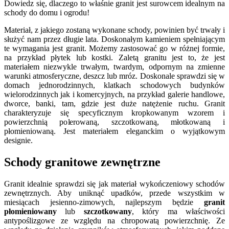
Dowiedz się, dlaczego to właśnie granit jest surowcem idealnym na
schody do domu i ogrodu!
Materiał, z jakiego zostaną wykonane schody, powinien być trwały i
służyć nam przez długie lata. Doskonałym kamieniem spełniającym
te wymagania jest granit. Możemy zastosować go w różnej formie,
na przykład płytek lub kostki. Zaletą granitu jest to, że jest
materiałem niezwykle trwałym, twardym, odpornym na zmienne
warunki atmosferyczne, deszcz lub mróz. Doskonale sprawdzi się w
domach jednorodzinnych, klatkach schodowych budynków
wielorodzinnych jak i komercyjnych, na przykład galerie handlowe,
dworce, banki, tam, gdzie jest duże natężenie ruchu. Granit
charakteryzuje się specyficznym kropkowanym wzorem i
powierzchnią polerowaną, szczotkowaną, młotkowaną i
płomieniowaną. Jest materiałem eleganckim o wyjątkowym
designie.
Schody granitowe zewnętrzne
Granit idealnie sprawdzi się jak materiał wykończeniowy schodów
zewnętrznych. Aby uniknąć upadków, przede wszystkim w
miesiącach jesienno-zimowych, najlepszym będzie
granit
płomieniowany
lub
szczotkowany
, który ma właściwości
antypoślizgowe ze względu na chropowatą powierzchnię. Ze