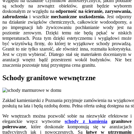
względu na działanie czynników atmosferycznych, jakim poddane
są schody na zewnątrz obiektów, granit będzie wyborem
doskonałym ze względu na
odporność na ścieranie, zarysowania,
zabrudzenia
i wszelkie
mechaniczne uszkodzenia.
Jest odporny
na działanie związków chemicznych, całkowicie wodoodporny, a
po impregnacji lub żywicowaniu pochłanianie wody jest na
poziomie zerowym. Dzięki temu nie będą pękać w niskich
temperaturach. Poza tym dzięki estetycznemu i wyglądowi może
być wizytówką firmy, do której te wyjątkowe schody prowadzą.
Granit to nie tylko szarość, ale również inna, rozmaita kolorystyka.
Jest w czym wybierać. Dlatego stał się materiałem docenianym w
aranżacji wnętrz bądź przestrzeni wokół budynków. Nie bez
znaczenia pozostaje tutaj przystępna cena granitu.
Schody granitowe wewnętrzne
Zakład kamieniarski z Poznania przyjmuje zamówienia na wyjątkowe
posłużą na lata i będą ozdobą domu. Pełna oferta usług dostępna na st
We wnętrzach można pozwolić sobie na niezwykle efektowne i
eleganckie wręcz wytworne
schody z kamienia
granitowe
polerowane
, które doskonale komponują się w aranżacjach
tradycyjnych jak i nowoczesnych. Są
łatwe w utrzymaniu