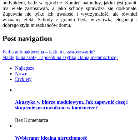
budynkiem, bądź w ogrodzie. Kamień naturalny, jakim jest granit,
ma wiele zastosowań, a jako schody sprawdza się doskonale.
Zapewnia nie tylko ich trwałość i wytrzymałość, ale również
wizualny efekt. Schody z granitu będą wizytówką elegancji i
dobrego stylu mieszkańców domu.
Post navigation
Farba antybakteryjna – jakie ma zastosowanie?
Naklejki na szafę – sposób na szybką i tanią metamorfozę!
Najlepsze
Nowe
Etykiety
Akustyka w biurze modułowym. Jak zapewnić ciszę i
skupienie pracownikom w kontenerze?
Bez Komentarza
Wybieramy idealną nieruchomość