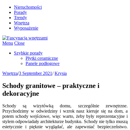
Nieruchomości
Porady
Trendy
Wnętrza
Wyposażenie
Menu
Close
Szybkie porady
Płytki ceramiczne
Panele podłogowe
Wnętrza
/
3 September 2021
/
Krysia
Schody granitowe – praktyczne i
dekoracyjne
Schody są wizytówką domu, szczególnie zewnętrzne.
Przychodzimy w odwiedziny i wzrok nasz kieruje się na dom, a
potem schody wejściowe, więc warto, żeby były reprezentacyjne i
stylem odpowiadały architekturze budynku. Schody nie tylko muszą
estetycznie i pięknie wyglądać, ale zapewniać bezpieczeństwo.