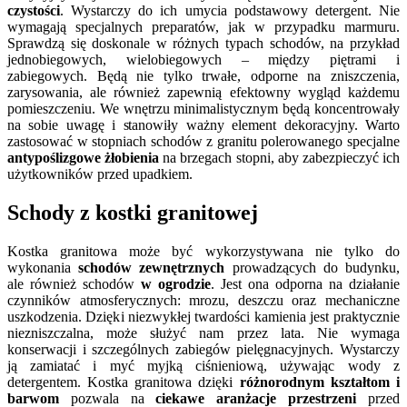
czystości
. Wystarczy do ich umycia podstawowy detergent. Nie
wymagają specjalnych preparatów, jak w przypadku marmuru.
Sprawdzą się doskonale w różnych typach schodów, na przykład
jednobiegowych, wielobiegowych – między piętrami i
zabiegowych. Będą nie tylko trwałe, odporne na zniszczenia,
zarysowania, ale również zapewnią efektowny wygląd każdemu
pomieszczeniu. We wnętrzu minimalistycznym będą koncentrowały
na sobie uwagę i stanowiły ważny element dekoracyjny. Warto
zastosować w stopniach schodów z granitu polerowanego specjalne
antypoślizgowe żłobienia
na brzegach stopni, aby zabezpieczyć ich
użytkowników przed upadkiem.
Schody z kostki granitowej
Kostka granitowa może być wykorzystywana nie tylko do
wykonania
schodów zewnętrznych
prowadzących do budynku,
ale również schodów
w ogrodzie
. Jest ona odporna na działanie
czynników atmosferycznych: mrozu, deszczu oraz mechaniczne
uszkodzenia. Dzięki niezwykłej twardości kamienia jest praktycznie
niezniszczalna, może służyć nam przez lata. Nie wymaga
konserwacji i szczególnych zabiegów pielęgnacyjnych. Wystarczy
ją zamiatać i myć myjką ciśnieniową, używając wody z
detergentem. Kostka granitowa dzięki
różnorodnym kształtom i
barwom
pozwala na
ciekawe aranżacje przestrzeni
przed