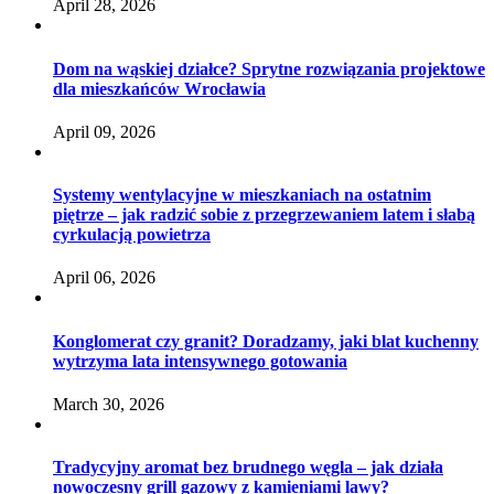
April 28, 2026
Dom na wąskiej działce? Sprytne rozwiązania projektowe
dla mieszkańców Wrocławia
April 09, 2026
Systemy wentylacyjne w mieszkaniach na ostatnim
piętrze – jak radzić sobie z przegrzewaniem latem i słabą
cyrkulacją powietrza
April 06, 2026
Konglomerat czy granit? Doradzamy, jaki blat kuchenny
wytrzyma lata intensywnego gotowania
March 30, 2026
Tradycyjny aromat bez brudnego węgla – jak działa
nowoczesny grill gazowy z kamieniami lawy?