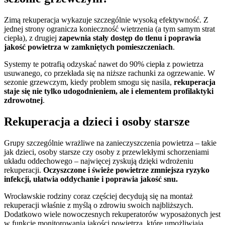
Zimą rekuperacja wykazuje szczególnie wysoką efektywność. Z
jednej strony ogranicza konieczność wietrzenia (a tym samym strat
ciepła), z drugiej
zapewnia stały dostęp do tlenu i poprawia
jakość powietrza w zamkniętych pomieszczeniach
.
Systemy te potrafią odzyskać nawet do 90% ciepła z powietrza
usuwanego, co przekłada się na niższe rachunki za ogrzewanie. W
sezonie grzewczym, kiedy problem smogu się nasila,
rekuperacja
staje się nie tylko udogodnieniem, ale i elementem profilaktyki
zdrowotnej
.
Rekuperacja a dzieci i osoby starsze
Grupy szczególnie wrażliwe na zanieczyszczenia powietrza – takie
jak dzieci, osoby starsze czy osoby z przewlekłymi schorzeniami
układu oddechowego – najwięcej zyskują dzięki wdrożeniu
rekuperacji.
Oczyszczone i świeże powietrze zmniejsza ryzyko
infekcji, ułatwia oddychanie i poprawia jakość snu.
Wrocławskie rodziny coraz częściej decydują się na montaż
rekuperacji właśnie z myślą o zdrowiu swoich najbliższych.
Dodatkowo wiele nowoczesnych rekuperatorów wyposażonych jest
w funkcje monitorowania jakości powietrza, które umożliwiają