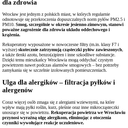
dla zdrowia
Wrocław jest jednym z polskich miast, w których regularnie
odnotowuje się przekroczenia dopuszczalnych norm pyłów PM2.5 i
PM10.
Smog, szczególnie w okresie jesienno-zimowym, stanowi
poważne zagrożenie dla zdrowia układu oddechowego i
krążenia.
Rekuperatory wyposażone w nowoczesne filtry (m.in. klasy F7 i
wyższe)
skutecznie zatrzymują cząsteczki pyłów zawieszonych
,
a także tlenki azotu, benzo(a)piren i inne szkodliwe substancje.
Dzięki temu mieszkańcy Wrocławia mogą oddychać czystym
powietrzem nawet podczas alarmów smogowych – bez potrzeby
zamykania się w szczelnie izolowanych pomieszczeniach.
Ulga dla alergików – filtracja pyłków i
alergenów
Coraz więcej osób zmaga się z alergiami wziewnymi, na które
wpływ mają pyłki roślin, kurz, pleśnie oraz inne mikrocząsteczki
unoszące się w powietrzu.
Rekuperacja powietrza we Wrocławiu
przynosi wyraźną ulgę alergikom, eliminując z otoczenia
czynniki wywołujące reakcje uczuleniowe.