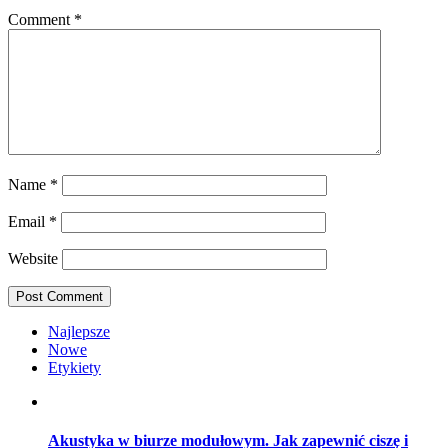
Comment
*
Name
*
Email
*
Website
Najlepsze
Nowe
Etykiety
Akustyka w biurze modułowym. Jak zapewnić ciszę i