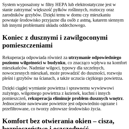
System wyposażony w filtry HEPA lub elektrostatyczne jest w
stanie zatrzymać większość pyłków roślinnych, roztoczy oraz
zarodników grzybów. Dzięki temu w domu czy mieszkaniu
powstaje środowisko przyjazne dla osób z astmą, katarem siennym
lub innymi problemami układu oddechowego.
Koniec z dusznymi i zawilgoconymi
pomieszczeniami
Rekuperacja odpowiada również za
utrzymanie odpowiedniego
poziomu wilgotności w budynku
, co znacząco wpływa na komfort
mieszkańców. Nadmiar wilgoci, typowy dla szczelnych,
nowoczesnych mieszkań, może prowadzić do duszności, rozwoju
pleśni i grzybów na ścianach, a także uczucia ciężkiego powietrza.
Dzięki ciągłej wymianie powietrza i sprawnemu wywiewowi
zużytego, wilgotnego powietrza z łazienek, kuchni i innych
pomieszczeń,
rekuperacja eliminuje problem dusznych wnętrz
.
Jednocześnie nawiewane powietrze jest odpowiednio ogrzane i
przefiltrowane, co tworzy zdrowsze środowisko życia.
Komfort bez otwierania okien – cisza,
bezpieczeństwo i oszczędność