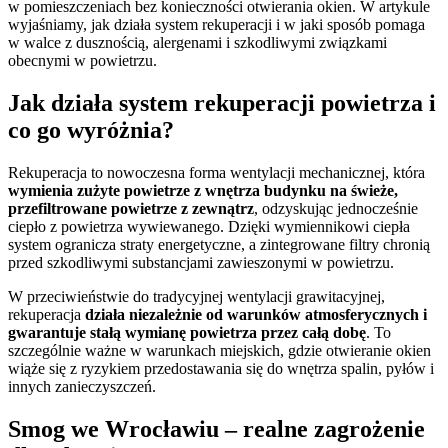
w pomieszczeniach bez konieczności otwierania okien. W artykule
wyjaśniamy, jak działa system rekuperacji i w jaki sposób pomaga
w walce z dusznością, alergenami i szkodliwymi związkami
obecnymi w powietrzu.
Jak działa system rekuperacji powietrza i
co go wyróżnia?
Rekuperacja to nowoczesna forma wentylacji mechanicznej, która
wymienia zużyte powietrze z wnętrza budynku na świeże,
przefiltrowane powietrze z zewnątrz
, odzyskując jednocześnie
ciepło z powietrza wywiewanego. Dzięki wymiennikowi ciepła
system ogranicza straty energetyczne, a zintegrowane filtry chronią
przed szkodliwymi substancjami zawieszonymi w powietrzu.
W przeciwieństwie do tradycyjnej wentylacji grawitacyjnej,
rekuperacja
działa niezależnie od warunków atmosferycznych i
gwarantuje stałą wymianę powietrza przez całą dobę
. To
szczególnie ważne w warunkach miejskich, gdzie otwieranie okien
wiąże się z ryzykiem przedostawania się do wnętrza spalin, pyłów i
innych zanieczyszczeń.
Smog we Wrocławiu – realne zagrożenie