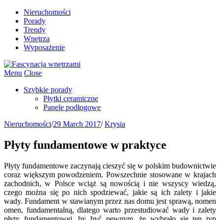
Nieruchomości
Porady
Trendy
Wnętrza
Wyposażenie
Menu
Close
Szybkie porady
Płytki ceramiczne
Panele podłogowe
Nieruchomości
/
29 March 2017
/
Krysia
Płyty fundamentowe w praktyce
Płyty fundamentowe zaczynają cieszyć się w polskim budownictwie
coraz większym powodzeniem. Powszechnie stosowane w krajach
zachodnich, w Polsce wciąż są nowością i nie wszyscy wiedzą,
czego można się po nich spodziewać, jakie są ich zalety i jakie
wady. Fundament w stawianym przez nas domu jest sprawą, nomen
omen, fundamentalną, dlatego warto przestudiować wady i zalety
płyty fundamentowej, by być pewnym, że wybrało się ten typ