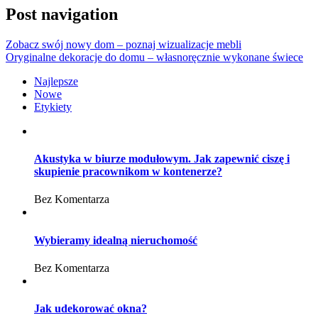
Post navigation
Zobacz swój nowy dom – poznaj wizualizacje mebli
Oryginalne dekoracje do domu – własnoręcznie wykonane świece
Najlepsze
Nowe
Etykiety
Akustyka w biurze modułowym. Jak zapewnić ciszę i
skupienie pracownikom w kontenerze?
Bez Komentarza
Wybieramy idealną nieruchomość
Bez Komentarza
Jak udekorować okna?