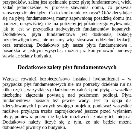
przypadków, zaletą jest spełnienie przez płytę fundamentową wielu
zadań jednocześnie w procesie stawiania domu, co pozwala
zaoszczędzić pieniądze. Co to konkretnie oznacza? Otóż decydując
się na płytę fundamentową mamy zapewnioną posadzkę domu (na
parterze, oczywiście), nie ma potrzeby jej późniejszego wylewania,
jak to jest w przypadku tradycyjnych fundamentów kopanych.
Dodatkowo, płyta fundamentowa jest doskonałą izolację
przeciwwilgociową, nie musimy więc stosować oddzielnej izolacji,
oraz termiczną. Dodatkowo gdy nasza płyta fundamentowa i
posadzka w jednym wysycha, można już kontynuować budowę
stawiając ściany budynku.
Dodatkowe zalety płyt fundamentowych
Wzrasta również bezpieczeństwo instalacji hydraulicznej – w
przypadku płyt fundamentowych nie ma potrzeby dzielenia rur na
kilka części, wszystkie są kładzione w całości pod płytą, a wszelkie
niezbędne złączenia powstają nad poziomem podłogi. Płyta
fundamentowa posiada też pewne wady. Jest to opcja dla
zdecydowanych i pewnych swojego projektu, ponieważ wszystkie
możliwe przyłącza trzeba zaprojektować jeszcze przed wylaniem
płyty, ponieważ potem nie będzie możliwości zmiany ich miejsca.
Dodatkowo należy liczyć się z tym, że nie będzie można
dobudować piwnicy do budynku.