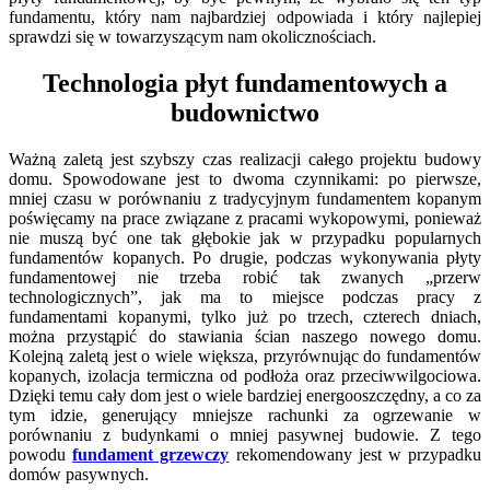
fundamentu, który nam najbardziej odpowiada i który najlepiej
sprawdzi się w towarzyszącym nam okolicznościach.
Technologia płyt fundamentowych a
budownictwo
Ważną zaletą jest szybszy czas realizacji całego projektu budowy
domu. Spowodowane jest to dwoma czynnikami: po pierwsze,
mniej czasu w porównaniu z tradycyjnym fundamentem kopanym
poświęcamy na prace związane z pracami wykopowymi, ponieważ
nie muszą być one tak głębokie jak w przypadku popularnych
fundamentów kopanych. Po drugie, podczas wykonywania płyty
fundamentowej nie trzeba robić tak zwanych „przerw
technologicznych”, jak ma to miejsce podczas pracy z
fundamentami kopanymi, tylko już po trzech, czterech dniach,
można przystąpić do stawiania ścian naszego nowego domu.
Kolejną zaletą jest o wiele większa, przyrównując do fundamentów
kopanych, izolacja termiczna od podłoża oraz przeciwwilgociowa.
Dzięki temu cały dom jest o wiele bardziej energooszczędny, a co za
tym idzie, generujący mniejsze rachunki za ogrzewanie w
porównaniu z budynkami o mniej pasywnej budowie. Z tego
powodu
fundament grzewczy
rekomendowany jest w przypadku
domów pasywnych.