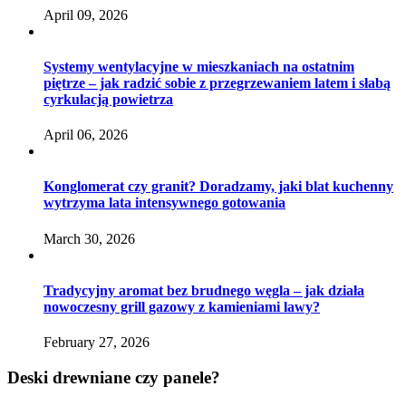
April 09, 2026
Systemy wentylacyjne w mieszkaniach na ostatnim
piętrze – jak radzić sobie z przegrzewaniem latem i słabą
cyrkulacją powietrza
April 06, 2026
Konglomerat czy granit? Doradzamy, jaki blat kuchenny
wytrzyma lata intensywnego gotowania
March 30, 2026
Tradycyjny aromat bez brudnego węgla – jak działa
nowoczesny grill gazowy z kamieniami lawy?
February 27, 2026
Deski drewniane czy panele?