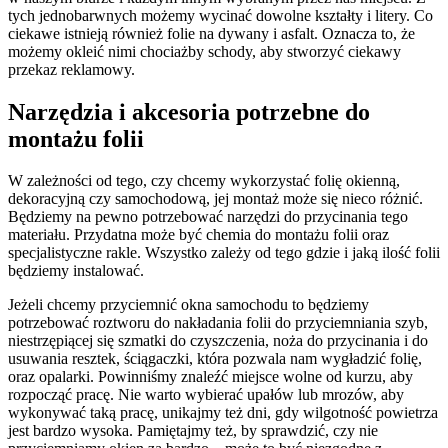
tych jednobarwnych możemy wycinać dowolne kształty i litery. Co
ciekawe istnieją również folie na dywany i asfalt. Oznacza to, że
możemy okleić nimi chociażby schody, aby stworzyć ciekawy
przekaz reklamowy.
Narzędzia i akcesoria potrzebne do
montażu folii
W zależności od tego, czy chcemy wykorzystać folię okienną,
dekoracyjną czy samochodową, jej montaż może się nieco różnić.
Będziemy na pewno potrzebować narzędzi do przycinania tego
materiału. Przydatna może być chemia do montażu folii oraz
specjalistyczne rakle. Wszystko zależy od tego gdzie i jaką ilość folii
będziemy instalować.
Jeżeli chcemy przyciemnić okna samochodu to będziemy
potrzebować roztworu do nakładania folii do przyciemniania szyb,
niestrzępiącej się szmatki do czyszczenia, noża do przycinania i do
usuwania resztek, ściągaczki, która pozwala nam wygładzić folię,
oraz opalarki. Powinniśmy znaleźć miejsce wolne od kurzu, aby
rozpocząć pracę. Nie warto wybierać upałów lub mrozów, aby
wykonywać taką pracę, unikajmy też dni, gdy wilgotność powietrza
jest bardzo wysoka. Pamiętajmy też, by sprawdzić, czy nie