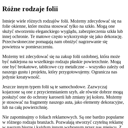
Różne rodzaje folii
Istnieje wiele różnych rodzajów folii. Możemy zdecydować się na
folie okienne, które można stosować tylko na szkło. Mogą one
służyć stworzeniu eleganckiego wyglądu, zabezpieczenia szkła lub
innej ochronie. Te matowe często wykorzystuje się jako dekorację.
Przeciwsłoneczne pomagają nam obniżyć nagrzewanie się
powietrza w pomieszczeniu.
Możemy też zdecydować się na zakup folii ozdobnej, która może
być naklejona na wszelkiego rodzaju płaskie powierzchnie. Mogą
one być brokatowe, tablicowe czy metaliczne – wszystko zależy od
naszego gustu i projektu, który przygotowujemy. Ogranicza nas
jedynie kreatywność.
Jeszcze innym typem folii są te samochodowe. Zazwyczaj
kojarzone są one z przyciemnianiem szyb, ale równie dobrze mogą
posłużyć one do ochrony karoserii lub zmiany jej koloru. Możemy
je stosować na fragmenty naszego auta, jako elementy dekoracyjne,
lub na całą powierzchnię.
Nie zapominajmy o foliach reklamowych. Są one bardzo popularne
w różnego rodzaju branżach. Pozwalają stworzyć czytelną reklamę
w naszym biurze i każdym innym wybranym przez nas miejscu. Z