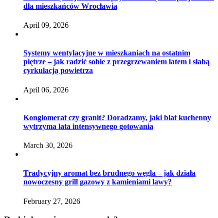
dla mieszkańców Wrocławia
April 09, 2026
Systemy wentylacyjne w mieszkaniach na ostatnim
piętrze – jak radzić sobie z przegrzewaniem latem i słabą
cyrkulacją powietrza
April 06, 2026
Konglomerat czy granit? Doradzamy, jaki blat kuchenny
wytrzyma lata intensywnego gotowania
March 30, 2026
Tradycyjny aromat bez brudnego węgla – jak działa
nowoczesny grill gazowy z kamieniami lawy?
February 27, 2026