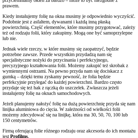
przyciemniamy okien za bardzo – może to być niezgodne z
prawem.
Kiedy instalujemy folię na okna musimy je odpowiednio wyczyścić.
Podobnie jest z asfaltem, dywanami i każdą inną płaską
powierzchnią. Część elementów, które musimy przygotować, zależy
też od rodzaju folii, który zakupimy. Mogą one być samoprzylepne
lub nie.
Jednak wiele rzeczy, w które musimy się zaopatrzyć, będzie
potrzebne zawsze. Przede wszystkim przydadzą nam się
specjalistyczne nożyki do przycinania i perfekcyjnego,
precyzyjnego kształtowania folii. Możemy zakupić też skrobak z
wymiennymi ostrzami. Na pewno przyda nam się dociskacz z
gumką – dzięki temu zyskamy pewność, że folia będzie
perfekcyjnie przylegać do każdej powierzchni. Bardzo często
przydaje się też hak z rączką do uszczelek. Zwłaszcza jeżeli
instalujemy folię na oknach samochodowych.
Jeżeli planujemy nałożyć folię na dużą powierzchnię przyda się nam
linijka aluminiowa do cięcia. W zależności od wielkości folii
możemy zdecydować się na linijkę, która ma 30, 50, 70, 100 lub
150 centymetrów.
Firmą oferującą folie różnego rodzaju oraz akcesoria do ich montażu
jest
Profilms
.