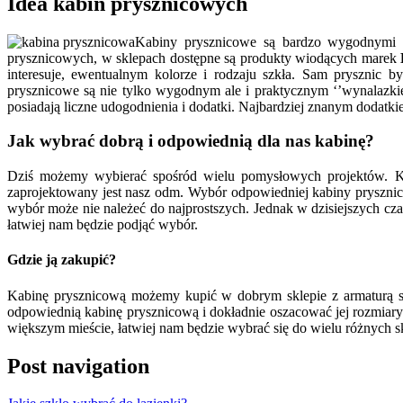
Idea kabin prysznicowych
Kabiny prysznicowe są bardzo wygodnymi ele
prysznicowych, w sklepach dostępne są produkty wiodących marek
interesuje, ewentualnym kolorze i rodzaju szkła. Sam prysznic b
prysznicowe są nie tylko wygodnym ale i praktycznym ‘’wynalazki
posiadają liczne udogodnienia i dodatki. Najbardziej znanym doda
Jak wybrać dobrą i odpowiednią dla nas kabinę?
Dziś możemy wybierać spośród wielu pomysłowych projektów. Ka
zaprojektowany jest nasz odm. Wybór odpowiedniej kabiny prysznic
wybór może nie należeć do najprostszych. Jednak w dzisiejszych cz
łatwiej nam będzie podjąć wybór.
Gdzie ją zakupić?
Kabinę prysznicową możemy kupić w dobrym sklepie z armaturą sa
odpowiednią kabinę prysznicową i dokładnie oszacować jej rozmiary. 
większym mieście, łatwiej nam będzie wybrać się do wielu różnych 
Post navigation