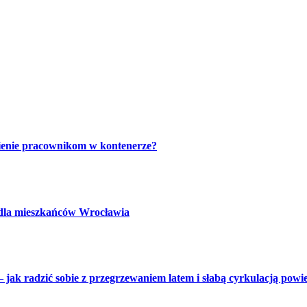
ienie pracownikom w kontenerze?
 dla mieszkańców Wrocławia
 jak radzić sobie z przegrzewaniem latem i słabą cyrkulacją powi