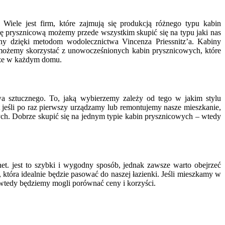
Wiele jest firm, które zajmują się produkcją różnego typu kabin
nę prysznicową możemy przede wszystkim skupić się na typu jaki nas
wany dzięki metodom wodolecznictwa Vincenza Priessnitz’a. Kabiny
 możemy skorzystać z unowocześnionych kabin prysznicowych, które
alże w każdym domu.
 sztucznego. To, jaką wybierzemy zależy od tego w jakim stylu
jeśli po raz pierwszy urządzamy lub remontujemy nasze mieszkanie,
ych. Dobrze skupić się na jednym typie kabin prysznicowych – wtedy
. jest to szybki i wygodny sposób, jednak zawsze warto obejrzeć
 która idealnie będzie pasować do naszej łazienki. Jeśli mieszkamy w
 wtedy będziemy mogli porównać ceny i korzyści.