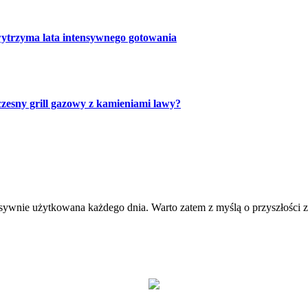
wytrzyma lata intensywnego gotowania
zesny grill gazowy z kamieniami lawy?
nsywnie użytkowana każdego dnia. Warto zatem z myślą o przyszłości