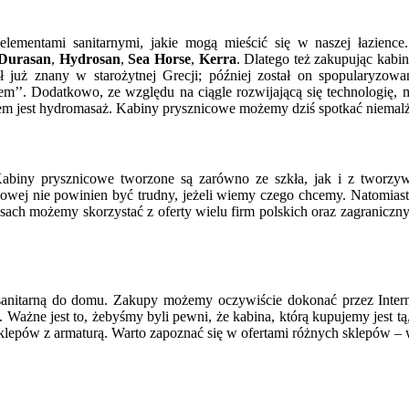
mentami sanitarnymi, jakie mogą mieścić się w naszej łazience. 
Durasan
,
Hydrosan
,
Sea Horse
,
Kerra
. Dlatego też zakupując kabi
ył już znany w starożytnej Grecji; później został on spopularyzo
em’’. Dodatkowo, ze względu na ciągle rozwijającą się technologię,
tkiem jest hydromasaż. Kabiny prysznicowe możemy dziś spotkać niem
biny prysznicowe tworzone są zarówno ze szkła, jak i z tworzywa
owej nie powinien być trudny, jeżeli wiemy czego chcemy. Natomiast 
asach możemy skorzystać z oferty wielu firm polskich oraz zagraniczn
nitarną do domu. Zakupy możemy oczywiście dokonać przez Internet
Ważne jest to, żebyśmy byli pewni, że kabina, którą kupujemy jest tą,
sklepów z armaturą. Warto zapoznać się w ofertami różnych sklepów –