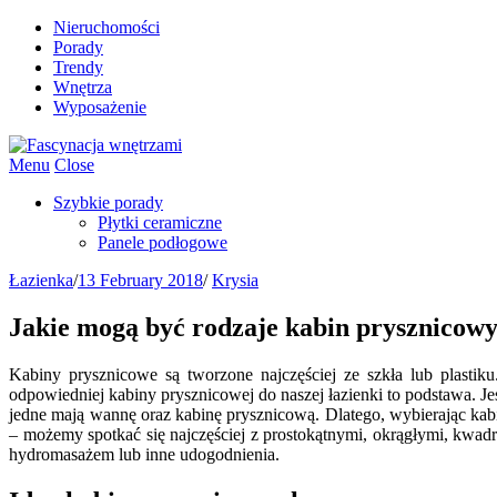
Nieruchomości
Porady
Trendy
Wnętrza
Wyposażenie
Menu
Close
Szybkie porady
Płytki ceramiczne
Panele podłogowe
Łazienka
/
13 February 2018
/
Krysia
Jakie mogą być rodzaje kabin prysznicow
Kabiny prysznicowe są tworzone najczęściej ze szkła lub plast
odpowiedniej kabiny prysznicowej do naszej łazienki to podstawa. J
jedne mają wannę oraz kabinę prysznicową. Dlatego, wybierając ka
– możemy spotkać się najczęściej z prostokątnymi, okrągłymi, kwa
hydromasażem lub inne udogodnienia.