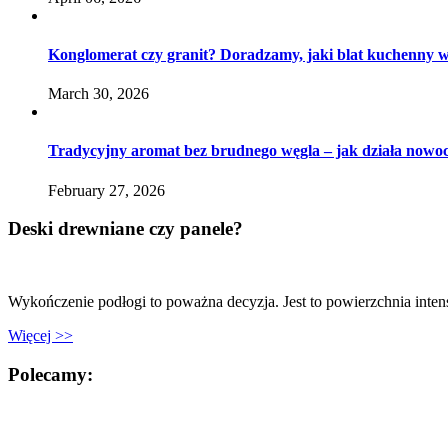
Konglomerat czy granit? Doradzamy, jaki blat kuchenny 
March 30, 2026
Tradycyjny aromat bez brudnego węgla – jak działa nowoc
February 27, 2026
Deski drewniane czy panele?
Wykończenie podłogi to poważna decyzja. Jest to powierzchnia inte
Więcej >>
Polecamy: