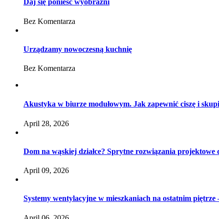
Daj się ponieść wyobraźni
Bez Komentarza
Urządzamy nowoczesną kuchnię
Bez Komentarza
Akustyka w biurze modułowym. Jak zapewnić ciszę i skup
April 28, 2026
Dom na wąskiej działce? Sprytne rozwiązania projektowe
April 09, 2026
Systemy wentylacyjne w mieszkaniach na ostatnim piętrze –
April 06, 2026