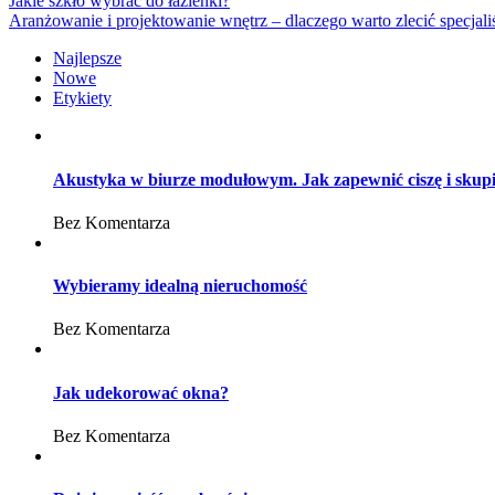
Jakie szkło wybrać do łazienki?
Aranżowanie i projektowanie wnętrz – dlaczego warto zlecić specjali
Najlepsze
Nowe
Etykiety
Akustyka w biurze modułowym. Jak zapewnić ciszę i skup
Bez Komentarza
Wybieramy idealną nieruchomość
Bez Komentarza
Jak udekorować okna?
Bez Komentarza