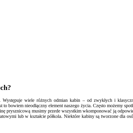
ych?
iku. Występuje wiele różnych odmian kabin – od zwykłych i klasy
est to bowiem nieodłączny element naszego życia. Często możemy spotka
binę prysznicową musimy przede wszystkim wkomponować ją odpowiedni
dratowymi lub w kształcie półkola. Niektóre kabiny są tworzone dl