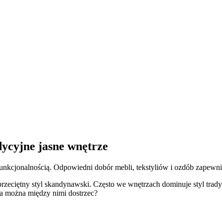
ycyjne jasne wnętrze
 funkcjonalnością. Odpowiedni dobór mebli, tekstyliów i ozdób zapewni 
eprzeciętny styl skandynawski. Często we wnętrzach dominuje styl tr
wa można między nimi dostrzec?