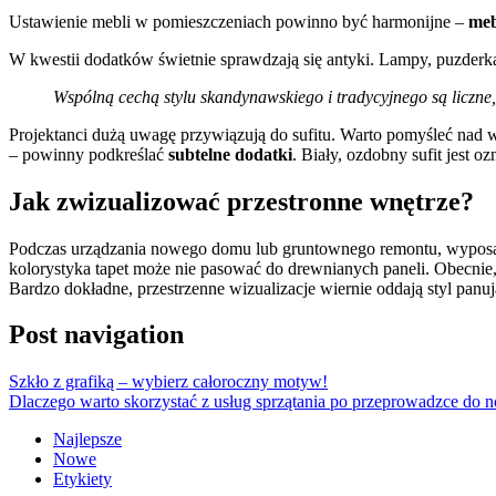
Ustawienie mebli w pomieszczeniach powinno być harmonijne –
mebl
W kwestii dodatków świetnie sprawdzają się antyki. Lampy, puzderka
Wspólną cechą stylu skandynawskiego i tradycyjnego są liczne
Projektanci dużą uwagę przywiązują do sufitu. Warto pomyśleć nad 
– powinny podkreślać
subtelne dodatki
. Biały, ozdobny sufit jest 
Jak zwizualizować przestronne wnętrze?
Podczas urządzania nowego domu lub gruntownego remontu, wyposaże
kolorystyka tapet może nie pasować do drewnianych paneli. Obecni
Bardzo dokładne, przestrzenne wizualizacje wiernie oddają styl panuj
Post navigation
Szkło z grafiką – wybierz całoroczny motyw!
Dlaczego warto skorzystać z usług sprzątania po przeprowadzce do
Najlepsze
Nowe
Etykiety