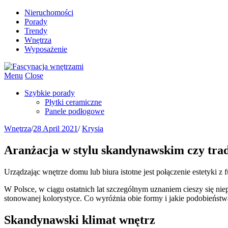
Nieruchomości
Porady
Trendy
Wnętrza
Wyposażenie
Menu
Close
Szybkie porady
Płytki ceramiczne
Panele podłogowe
Wnętrza
/
28 April 2021
/
Krysia
Aranżacja w stylu skandynawskim czy trad
Urządzając wnętrze domu lub biura istotne jest połączenie estetyki z
W Polsce, w ciągu ostatnich lat szczególnym uznaniem cieszy się ni
stonowanej kolorystyce. Co wyróżnia obie formy i jakie podobieńst
Skandynawski klimat wnętrz