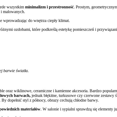
zede wszystkim
minimalizm i przestronność
. Prostym, geometrycznym 
h i malowanych.
ie wprowadzając do wnętrza ciepły klimat.
żnymi ozdobami, które podkreślą estetykę pomieszczeń i przywiązanie
j barwie światła.
le oraz wiklinowe, ceramiczne i kamienne akcesoria. Bardzo popular
elowych barwach,
jednak błękitne, turkusowe czy czerwone zestawy 
. By dopełnić styl z północy, obrazy cechują chłodne barwy.
powiednich materiałów
. W salonie i sypialni sprawdzą się elementy 