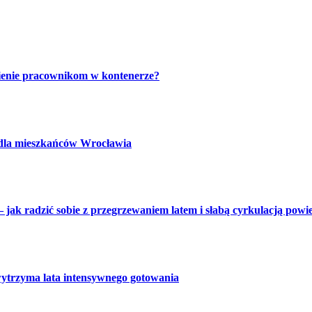
ienie pracownikom w kontenerze?
 dla mieszkańców Wrocławia
 jak radzić sobie z przegrzewaniem latem i słabą cyrkulacją powi
wytrzyma lata intensywnego gotowania