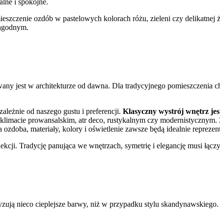
lne i spokojne.
eszczenie ozdób w pastelowych kolorach różu, zieleni czy delikatnej 
łagodnym.
y jest w architekturze od dawna. Dla tradycyjnego pomieszczenia cha
ależnie od naszego gustu i preferencji.
Klasyczny wystrój wnętrz jes
 klimacie prowansalskim, atr deco, rustykalnym czy modernistycznym. 
ozdoba, materiały, kolory i oświetlenie zawsze będą idealnie repreze
ekcji. Tradycję panująca we wnętrzach, symetrię i elegancję musi łącz
yzują nieco cieplejsze barwy, niż w przypadku stylu skandynawskiego