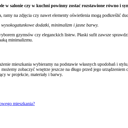
e w salonie czy w kuchni powinny zostać rozstawione równo i sy
, ramy na zdjęcia czy nawet elementy oświetlenia mogą podkreślić duch
, wysokogatunkowe dodatki, minimalizm i jasne barwy.
wyborem gzymsów czy eleganckich listew. Płaski sufit zawsze sprawdz
oznaką minimalizmu.
nie mieszkania wybieramy na podstawie własnych upodobań i stylu, j
e, możemy zobaczyć wnętrze jeszcze na długo przed jego urządzeniem
ący w projekcie, materiały i barwy.
 nowego mieszkania?