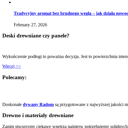
Tradycyjny aromat bez brudnego węgla – jak działa nowoc
February 27, 2026
Deski drewniane czy panele?
Wykończenie podłogi to poważna decyzja. Jest to powierzchnia inte
Więcej >>
Polecamy:
Doskonałe
dywany Radom
są przygotowane z najwyższej jakości m
Drewno i materiały drewniane
Zanim stworzymy ciekawe wnętrza najpierw potrzebujemy solidnych 