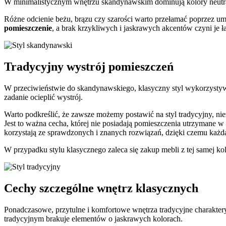
W minimalistycznym wnętrzu skandynawskim dominują kolory neutra
Różne odcienie beżu, brązu czy szarości warto przełamać poprzez umi
pomieszczenie
, a brak krzykliwych i jaskrawych akcentów czyni je 
Tradycyjny wystrój pomieszczeń
W przeciwieństwie do skandynawskiego, klasyczny styl wykorzystywan
zadanie ocieplić wystrój.
Warto podkreślić, że zawsze możemy postawić na styl tradycyjny, niez
Jest to ważna cecha, której nie posiadają pomieszczenia utrzymane w
korzystają ze sprawdzonych i znanych rozwiązań, dzięki czemu każda 
W przypadku stylu klasycznego zaleca się zakup mebli z tej samej kol
Cechy szczególne wnętrz klasycznych
Ponadczasowe, przytulne i komfortowe wnętrza tradycyjne charakter
tradycyjnym brakuje elementów o jaskrawych kolorach.