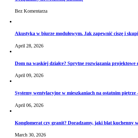
Bez Komentarza
Akustyka w biurze modułowym. Jak zapewnić ciszę i skup
April 28, 2026
Dom na wąskiej działce? Sprytne rozwiązania projektowe
April 09, 2026
Systemy wentylacyjne w mieszkaniach na ostatnim piętrze –
April 06, 2026
Konglomerat czy granit? Doradzamy, jaki blat kuchenny 
March 30, 2026