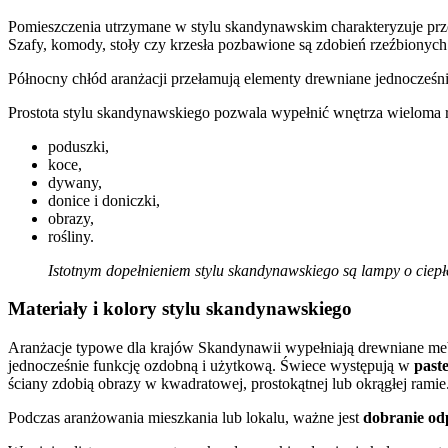
Pomieszczenia utrzymane w stylu skandynawskim charakteryzuje pr
Szafy, komody, stoły czy krzesła pozbawione są zdobień rzeźbionyc
Północny chłód aranżacji przełamują elementy drewniane jednocześn
Prostota stylu skandynawskiego pozwala wypełnić wnętrza wieloma ró
poduszki,
koce,
dywany,
donice i doniczki,
obrazy,
rośliny.
Istotnym dopełnieniem stylu skandynawskiego są lampy o ciepłe
Materiały i kolory stylu skandynawskiego
Aranżacje typowe dla krajów Skandynawii wypełniają drewniane meb
jednocześnie funkcję ozdobną i użytkową. Świece występują w
past
ściany zdobią obrazy w kwadratowej, prostokątnej lub okrągłej ramie
Podczas aranżowania mieszkania lub lokalu, ważne jest
dobranie od