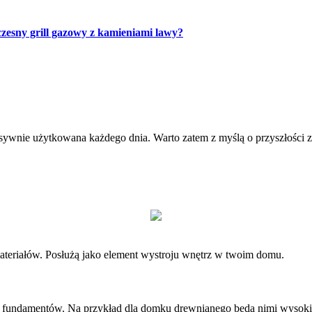
zesny grill gazowy z kamieniami lawy?
nsywnie użytkowana każdego dnia. Warto zatem z myślą o przyszłości
ateriałów. Posłużą jako element wystroju wnętrz w twoim domu.
fundamentów. Na przykład dla domku drewnianego będą nimi wysokiej j