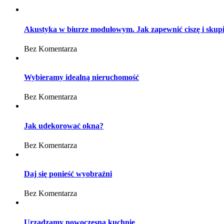
Akustyka w biurze modułowym. Jak zapewnić ciszę i skup
Bez Komentarza
Wybieramy idealną nieruchomość
Bez Komentarza
Jak udekorować okna?
Bez Komentarza
Daj się ponieść wyobraźni
Bez Komentarza
Urządzamy nowoczesną kuchnię